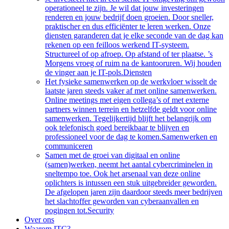
operationeel te zijn. Je wil dat jouw investeringen
renderen en jouw bedrijf doen groeien. Door sneller,
praktischer en dus efficiënter te leren werken. Onze
diensten garanderen dat je elke seconde van de dag kan
rekenen op een feilloos werkend IT-systeem.
Structureel of op afroep. Op afstand of ter plaatse. ’s
Morgens vroeg of ruim na de kantooruren. Wij houden
de vinger aan je IT-pols.
Diensten
Het fysieke samenwerken op de werkvloer wisselt de
laatste jaren steeds vaker af met online samenwerken.
Online meetings met eigen collega’s of met externe
partners winnen terrein en hetzelfde geldt voor online
samenwerken. Tegelijkertijd blijft het belangrijk om
ook telefonisch goed bereikbaar te blijven en
professioneel voor de dag te komen.
Samenwerken en
communiceren
Samen met de groei van digitaal en online
(samen)werken, neemt het aantal cybercriminelen in
sneltempo toe. Ook het arsenaal van deze online
oplichters is intussen een stuk uitgebreider geworden.
De afgelopen jaren zijn daardoor steeds meer bedrijven
het slachtoffer geworden van cyberaanvallen en
pogingen tot.
Security
Over ons
Waarom ITC?