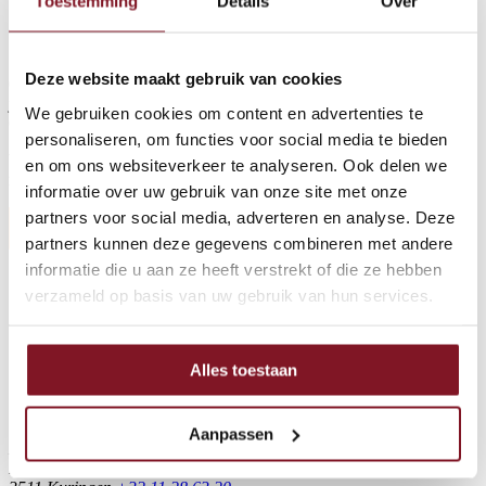
Toestemming
Details
Over
Wees onze gast!
Deze website maakt gebruik van cookies
Of je nu een oude bekende bent of een nieuwe vriend, we nodigen
je van harte uit om naar ons evenement te komen op vrijdag 7 juni.
We gebruiken cookies om content en advertenties te
Ontmoet ons team, verken onze hoeve en vier 20 jaar
ITC
met ons!
personaliseren, om functies voor social media te bieden
We kijken ernaar uit om je te verwelkomen en samen dit speciale
en om ons websiteverkeer te analyseren. Ook delen we
moment te vieren.
Schrijf je in via dit formulier
.
informatie over uw gebruik van onze site met onze
partners voor social media, adverteren en analyse. Deze
partners kunnen deze gegevens combineren met andere
informatie die u aan ze heeft verstrekt of die ze hebben
verzameld op basis van uw gebruik van hun services.
Alles toestaan
Aanpassen
ITC
Rechterstraat 114,