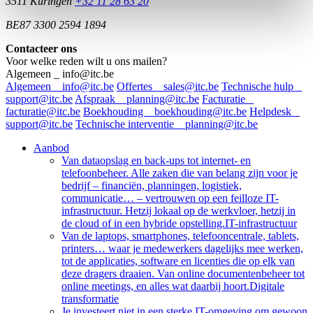
3511 Kuringen
+32 11 28 63 20
BE87 3300 2594 1894
Contacteer ons
Voor welke reden wilt u ons mailen?
Algemeen _ info@itc.be
Algemeen _ info@itc.be
Offertes _ sales@itc.be
Technische hulp _
support@itc.be
Afspraak _ planning@itc.be
Facturatie _
facturatie@itc.be
Boekhouding _ boekhouding@itc.be
Helpdesk _
support@itc.be
Technische interventie _ planning@itc.be
Aanbod
Van dataopslag en back-ups tot internet- en
telefoonbeheer. Alle zaken die van belang zijn voor je
bedrijf – financiën, planningen, logistiek,
communicatie… – vertrouwen op een feilloze IT-
infrastructuur. Hetzij lokaal op de werkvloer, hetzij in
de cloud of in een hybride opstelling.
IT-infrastructuur
Van de laptops, smartphones, telefooncentrale, tablets,
printers… waar je medewerkers dagelijks mee werken,
tot de applicaties, software en licenties die op elk van
deze dragers draaien. Van online documentenbeheer tot
online meetings, en alles wat daarbij hoort.
Digitale
transformatie
Je investeert niet in een sterke IT-omgeving om gewoon