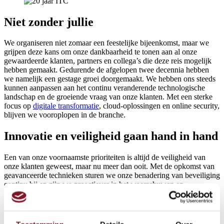
Niet zonder jullie
We organiseren niet zomaar een feestelijke bijeenkomst, maar we
grijpen deze kans om onze dankbaarheid te tonen aan al onze
gewaardeerde klanten, partners en collega’s die deze reis mogelijk
hebben gemaakt. Gedurende de afgelopen twee decennia hebben
we namelijk een gestage groei doorgemaakt. We hebben ons steeds
kunnen aanpassen aan het continu veranderende technologische
landschap en de groeiende vraag van onze klanten. Met een sterke
focus op
digitale transformatie
, cloud-oplossingen en online security,
blijven we vooroplopen in de branche.
Innovatie en veiligheid gaan hand in hand
Een van onze voornaamste prioriteiten is altijd de veiligheid van
onze klanten geweest, maar nu meer dan ooit. Met de opkomst van
geavanceerde technieken sturen we onze benadering van beveiliging
continu bij en zijn we proactiever in het waarschuwen en
beschermen van onze klanten. Artificiële Intelligentie,
cloudoplossingen en digitalisering blijven kerngebieden waar
bedrijven zich op moeten richten om concurrentieel te blijven, maar
niet zonder de nodige aandacht voor
security
.