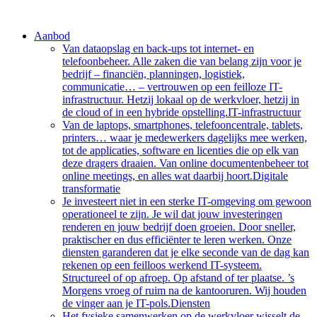
Aanbod
Van dataopslag en back-ups tot internet- en
telefoonbeheer. Alle zaken die van belang zijn voor je
bedrijf – financiën, planningen, logistiek,
communicatie… – vertrouwen op een feilloze IT-
infrastructuur. Hetzij lokaal op de werkvloer, hetzij in
de cloud of in een hybride opstelling.
IT-infrastructuur
Van de laptops, smartphones, telefooncentrale, tablets,
printers… waar je medewerkers dagelijks mee werken,
tot de applicaties, software en licenties die op elk van
deze dragers draaien. Van online documentenbeheer tot
online meetings, en alles wat daarbij hoort.
Digitale
transformatie
Je investeert niet in een sterke IT-omgeving om gewoon
operationeel te zijn. Je wil dat jouw investeringen
renderen en jouw bedrijf doen groeien. Door sneller,
praktischer en dus efficiënter te leren werken. Onze
diensten garanderen dat je elke seconde van de dag kan
rekenen op een feilloos werkend IT-systeem.
Structureel of op afroep. Op afstand of ter plaatse. ’s
Morgens vroeg of ruim na de kantooruren. Wij houden
de vinger aan je IT-pols.
Diensten
Het fysieke samenwerken op de werkvloer wisselt de