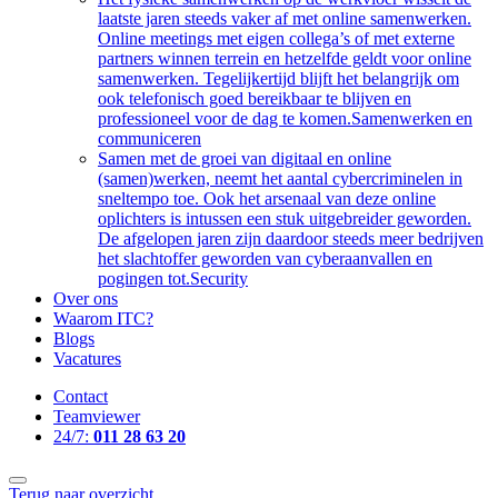
laatste jaren steeds vaker af met online samenwerken.
Online meetings met eigen collega’s of met externe
partners winnen terrein en hetzelfde geldt voor online
samenwerken. Tegelijkertijd blijft het belangrijk om
ook telefonisch goed bereikbaar te blijven en
professioneel voor de dag te komen.
Samenwerken en
communiceren
Samen met de groei van digitaal en online
(samen)werken, neemt het aantal cybercriminelen in
sneltempo toe. Ook het arsenaal van deze online
oplichters is intussen een stuk uitgebreider geworden.
De afgelopen jaren zijn daardoor steeds meer bedrijven
het slachtoffer geworden van cyberaanvallen en
pogingen tot.
Security
Over ons
Waarom ITC?
Blogs
Vacatures
Contact
Teamviewer
24/7:
011 28 63 20
Terug naar overzicht